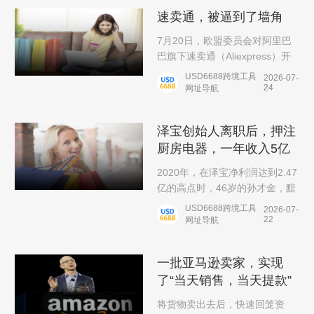
速卖通，被逼到了墙角
7月20日，欧盟委员会对阿里巴
巴旗下速卖通（Aliexpress）开
出5.5亿欧元的天价罚单，称速卖
USD6688跨境工具
2026-07-
通未能评估与降低“平台销售非
24
网址导航
法、不安全及假冒伪劣产品”的风
险。
泽宝创始人离职后，押注
厨房电器，一年收入5亿
2020年，在泽宝净利润达到2.47
亿的高点时，46岁的孙才金，黯
然离开了他一手创立的公司。
USD6688跨境工具
2026-07-
22
网址导航
一批亚马逊卖家，实现
了“当天销售，当天提款”
将货物卖出去后，快速回笼资